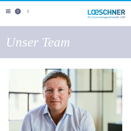
D
E
Unser Team